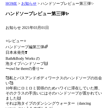
HOME
>
お知らせ
>
ハンドソープレビュー第三弾✨
ハンドソープレビュー第三弾✨
お知らせ
2021年03月01日
⭐️レビュー⭐️
ハンドソープ編第三弾🌈
日本未発売❣️
Bath&Body Works の
泡タイプハンドソープ🙌
〜owl be thereの香り〜
🥰私とバスアンドボディワークスのハンドソープの出会
い🥰
10年前にロミロミ習得のためハワイに滞在していた際、
そのクラスの手洗いにはそのハンドソープが置かれてい
ました🙌
それは泡タイプのダンシングウォーター（dancing