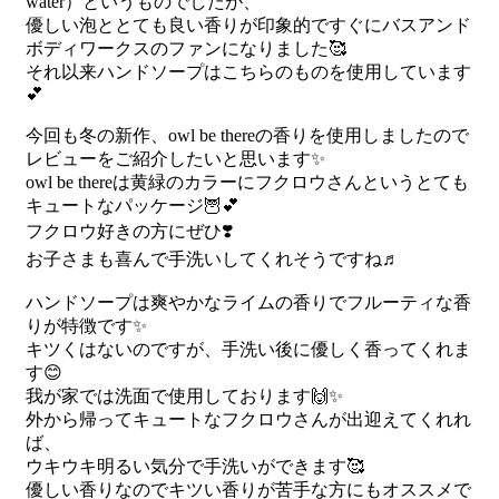
water）というものでしたが、
優しい泡ととても良い香りが印象的ですぐにバスアンド
ボディワークスのファンになりました🥰
それ以来ハンドソープはこちらのものを使用しています
💕
今回も冬の新作、owl be thereの香りを使用しましたので
レビューをご紹介したいと思います✨
owl be thereは黄緑のカラーにフクロウさんというとても
キュートなパッケージ🦉💕
フクロウ好きの方にぜひ❣️
お子さまも喜んで手洗いしてくれそうですね♬
ハンドソープは爽やかなライムの香りでフルーティな香
りが特徴です✨
キツくはないのですが、手洗い後に優しく香ってくれま
す😊
我が家では洗面で使用しております🙌✨
外から帰ってキュートなフクロウさんが出迎えてくれれ
ば、
ウキウキ明るい気分で手洗いができます🥰
優しい香りなのでキツい香りが苦手な方にもオススメで