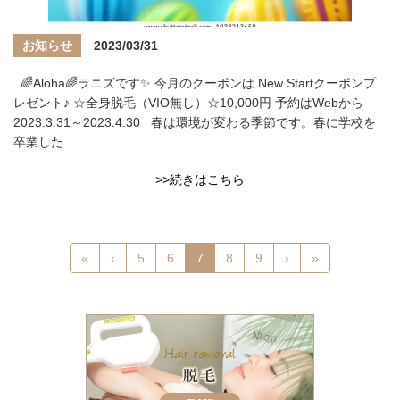
お知らせ
2023/03/31
🌈Aloha🌈ラニズです✨ 今月のクーポンは New Startクーポンプ
レゼント♪ ☆全身脱毛（VIO無し）☆10,000円 予約はWebから
2023.3.31～2023.4.30 春は環境が変わる季節です。春に学校を
卒業した...
>>続きはこちら
«
‹
5
6
7
8
9
›
»