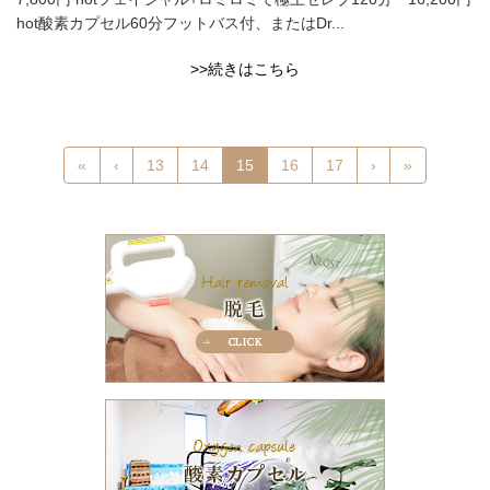
hot酸素カプセル60分フットバス付、またはDr...
>>続きはこちら
«
‹
13
14
15
16
17
›
»