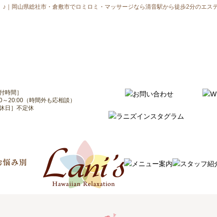
IO無し）♪｜岡山県総社市・倉敷市でロミロミ・マッサージなら清音駅から徒歩2分のエス
付時間］
:00～20:00（時間外も応相談）
休日］不定休