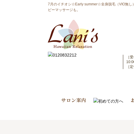
7月のイチオシ☆Early summer☆全身脱毛（V
ビーマッサージも。
［受
10
［定