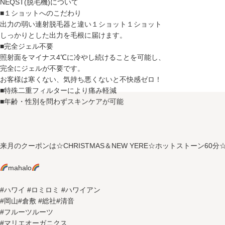
NEQST(脱毛機)について
■１ショットへのこだわり
出力の弱い連射脱毛器と違い１ショット１ショット
しっかりとした出力を毛根に届けます。
■完全ジェル不要
照射面をマイナス4℃に冷やし続けることを可能し、
完全にジェルが不要です。
お客様は寒くない、気持ち悪くないと不快感ゼロ！
■特殊二重フィルターにより痛み軽減
■年齢・性別を問わずスキンケアが可能
来月のクーポンは☆CHRISTMAS＆NEW YERE☆ホットストーン60
mahalo
#ハワイ #ロミロミ #ハワイアン
#岡山#倉敷 #総社#清音
#フルーツルーツ
#マリエオーガニクス