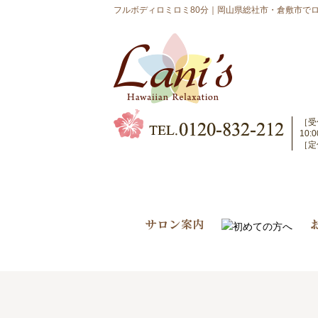
フルボディロミロミ80分｜岡山県総社市・倉敷市でロ
［受
10
［定