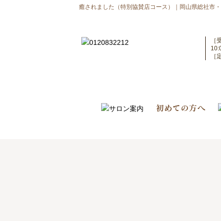
癒されました（特別協賛店コース）｜岡山県総社市・倉
［
10
［