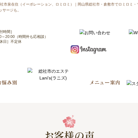
社市泉在住（イーポレーション、ロミロミ）｜岡山県総社市・倉敷市でロミロミ・
マッサージも。
付時間］
:00～20:00（時間外も応相談）
休日］不定休
お客様の声